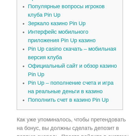
Популярные вопросы игроков
клуба Pin Up
Зеркало казино Pin Up
Интерфейс мобильного
приложения Pin Up казино
Pin Up casino скачать – мобильная
версия клуба
Официальный сайт и обзор казино
Pin Up
Pin Up – пополнение счета и игра
на реальные деньги в казино
Пополнить счет в казино Pin Up
Как уже упоминалось, чтобы претендовать
на бонус, вы должны сделать депозит в