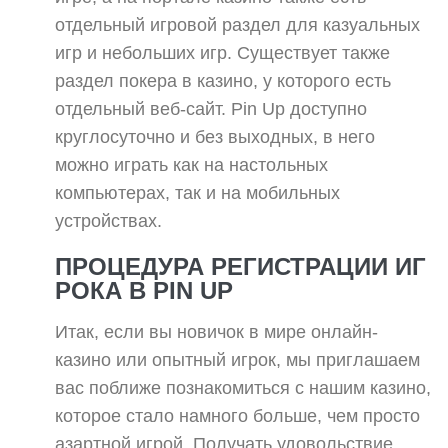
отдельный игровой раздел для казуальных
игр и небольших игр. Существует также
раздел покера в казино, у которого есть
отдельный веб-сайт. Pin Up доступно
круглосуточно и без выходных, в него
можно играть как на настольных
компьютерах, так и на мобильных
устройствах.
ПРОЦЕДУРА РЕГИСТРАЦИИ ИГ
РОКА В PIN UP
Итак, если вы новичок в мире онлайн-
казино или опытный игрок, мы приглашаем
вас поближе познакомиться с нашим казино,
которое стало намного больше, чем просто
азартной игрой. Получать удовольствие