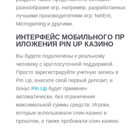
разнообразие игр, например, разработанных
лучшими производителями игр: NetEnt,
Microgaming и другими.
ИНТЕРФЕЙС МОБИЛЬНОГО ПР
ИЛОЖЕНИЯ PIN UP КАЗИНО
Вы будете подключены к реальному
человеку с круглосуточной поддержкой.
Просто зарегистрируйте учетную запись в
Pin Up, внесите свой первый депозит, и
бонус
Pin Up
будет применен
автоматически, без ограничения
максимальной суммы средств. Игроки,
которые использовали спин-казино в
прошлом, а также пробовали спин-казино.