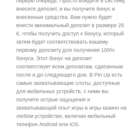
первую очередь. Просто войдите в систему,
внесите депозит, и вы получите бонус и
внесенные средства. Вам нужно будет
внести минимальный депозит в размере 25
€, чтобы получить доступ к бонусу, который
затем будет соответствовать вашему
первому депозиту для получения 100%
бонуса. Этот бонус на депозит
соответствует всем депозитам, сделанным
после и до следующего дня. В Pin Up есть
самые захватывающие слоты, доступные
для мобильных устройств, с ними вы
получите острые ощущения и
захватывающий опыт игры в игры казино на
любом устройстве, включая мобильный
телефон Android или iOS.