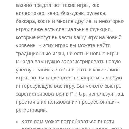
казино предлагает такие игры, как
видеопокер, кено, блэкджек, рулетка,
баккара, кости и многие другие. В некоторых
играх даже есть специальные функции,
которые могут вывести вашу игру на новый
уровень. В этих играх вы можете найти
традиционные игры, но есть и новые игры.
Иногда вам нужно зарегистрировать новую
учетную запись, чтобы играть в какие-либо
игры, но вы также можете запросить любую
интересующую вас игру. Вы можете быстро
зарегистрироваться в Pin Up, используя наш
простой в использовании процесс онлайн-
регистрации.
Хотя вам может потребоваться внести