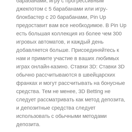
барабанами, игру с прогрессивным
джекпотом с 5 барабанами или игру-
блокбастер с 20 барабанами, Pin Up
предоставит вам все необходимое. В Pin Up
есть большая коллекция из более чем 300
игровых автоматов, и каждый день
добавляется больше. Присоединяйтесь к
нам и примите участие в ваших любимых
играх онлайн-казино. Ставки 3D: Ставки 3D
обычно рассчитываются в швейцарских
франках и могут рассчитывать на бонусные
средства. Тем не менее, 3D Betting не
следует рассматривать как метод депозита,
и депозитные средства следует
использовать с обычными методами
депозита.