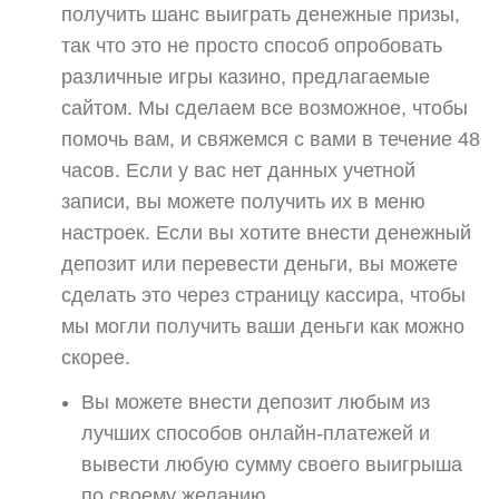
получить шанс выиграть денежные призы,
так что это не просто способ опробовать
различные игры казино, предлагаемые
сайтом. Мы сделаем все возможное, чтобы
помочь вам, и свяжемся с вами в течение 48
часов. Если у вас нет данных учетной
записи, вы можете получить их в меню
настроек. Если вы хотите внести денежный
депозит или перевести деньги, вы можете
сделать это через страницу кассира, чтобы
мы могли получить ваши деньги как можно
скорее.
Вы можете внести депозит любым из
лучших способов онлайн-платежей и
вывести любую сумму своего выигрыша
по своему желанию.