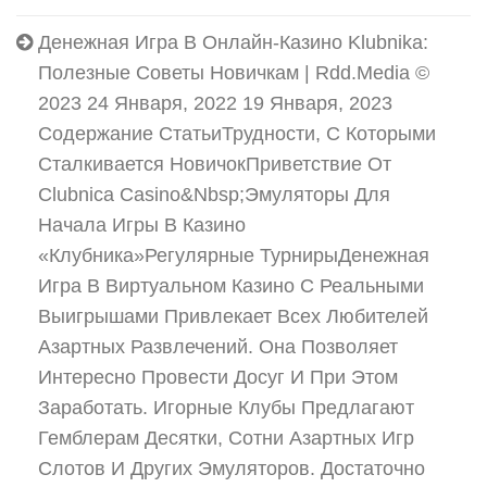
Денежная Игра В Онлайн-Казино Klubnika:
Полезные Советы Новичкам | Rdd.Media ©
2023 24 Января, 2022 19 Января, 2023
Содержание СтатьиТрудности, С Которыми
Сталкивается НовичокПриветствие От
Clubnica Casino&Nbsp;Эмуляторы Для
Начала Игры В Казино
«Клубника»Регулярные ТурнирыДенежная
Игра В Виртуальном Казино С Реальными
Выигрышами Привлекает Всех Любителей
Азартных Развлечений. Она Позволяет
Интересно Провести Досуг И При Этом
Заработать. Игорные Клубы Предлагают
Гемблерам Десятки, Сотни Азартных Игр
Слотов И Других Эмуляторов. Достаточно