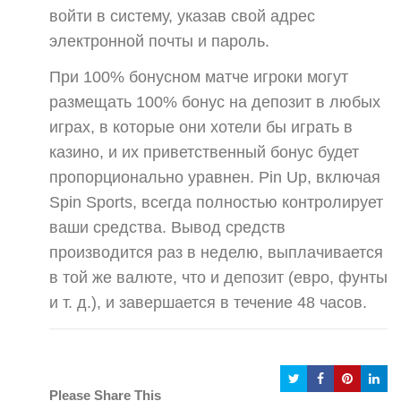
войти в систему, указав свой адрес
электронной почты и пароль.
При 100% бонусном матче игроки могут
размещать 100% бонус на депозит в любых
играх, в которые они хотели бы играть в
казино, и их приветственный бонус будет
пропорционально уравнен. Pin Up, включая
Spin Sports, всегда полностью контролирует
ваши средства. Вывод средств
производится раз в неделю, выплачивается
в той же валюте, что и депозит (евро, фунты
и т. д.), и завершается в течение 48 часов.
Tweet
Like
Pin I
S
Please Share This