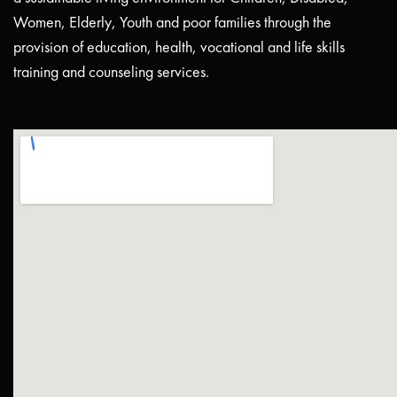
Women, Elderly, Youth and poor families through the
provision of education, health, vocational and life skills
training and counseling services.