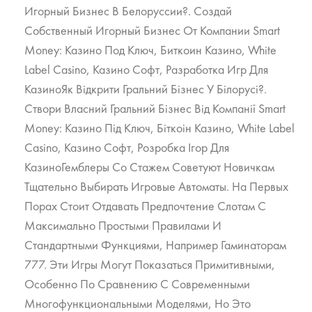
Игорный Бизнес В Белоруссии?. Создай
Собственный Игорный Бизнес От Компании Smart
Money: Казино Под Ключ, Биткоин Казино, White
Label Casino, Казино Софт, Разработка Игр Для
КазиноЯк Відкрити Гральний Бізнес У Білорусі?.
Створи Власний Гральний Бізнес Від Компанії Smart
Money: Казино Під Ключ, Біткоін Казино, White Label
Casino, Казино Софт, Розробка Ігор Для
КазиноГемблеры Со Стажем Советуют Новичкам
Тщательно Выбирать Игровые Автоматы. На Первых
Порах Стоит Отдавать Предпочтение Слотам С
Максимально Простыми Правилами И
Стандартными Функциями, Например Гаминаторам
777. Эти Игры Могут Показаться Примитивными,
Особенно По Сравнению С Современными
Многофункциональными Моделями, Но Это