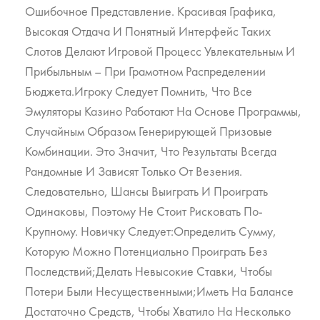
Ошибочное Представление. Красивая Графика,
Высокая Отдача И Понятный Интерфейс Таких
Слотов Делают Игровой Процесс Увлекательным И
Прибыльным – При Грамотном Распределении
Бюджета.Игроку Следует Помнить, Что Все
Эмуляторы Казино Работают На Основе Программы,
Случайным Образом Генерирующей Призовые
Комбинации. Это Значит, Что Результаты Всегда
Рандомные И Зависят Только От Везения.
Следовательно, Шансы Выиграть И Проиграть
Одинаковы, Поэтому Не Стоит Рисковать По-
Крупному. Новичку Следует:Определить Сумму,
Которую Можно Потенциально Проиграть Без
Последствий;Делать Невысокие Ставки, Чтобы
Потери Были Несущественными;Иметь На Балансе
Достаточно Средств, Чтобы Хватило На Несколько