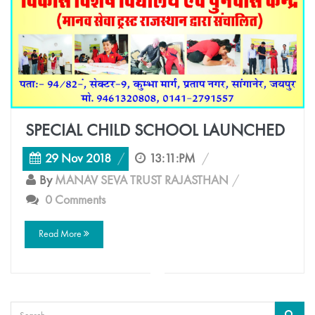
SPECIAL CHILD SCHOOL LAUNCHED
29 Nov
2018
13:11:PM
By
MANAV SEVA TRUST RAJASTHAN
0 Comments
Read More