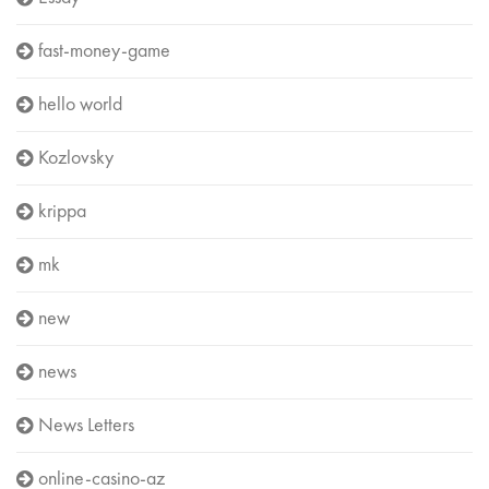
fast-money-game
hello world
Kozlovsky
krippa
mk
new
news
News Letters
online-casino-az