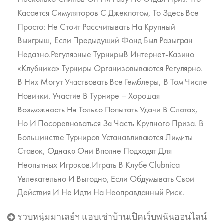
Касается Симуляторов С Джекпотом, То Здесь Все
Просто: Не Стоит Рассчитывать На Крупный
Выигрыш, Если Предыдущий Фонд Был Разыгран
Недавно.Регулярные ТурнирыВ Интернет-Казино
«Клубника» Турниры Организовываются Регулярно.
В Них Могут Участвовать Все Гемблеры, В Том Числе
Новички. Участие В Турнире – Хорошая
Возможность Не Только Попытать Удачи В Слотах,
Но И Посоревноваться За Часть Крупного Приза. В
Большинстве Турниров Устанавливаются Лимиты
Ставок, Однако Они Вполне Подходят Для
Неопытных Игроков.Играть В Клубе Clubnica
Увлекательно И Выгодно, Если Обдумывать Свои
Действия И Не Идти На Неоправданный Риск.
รวบหนุ่มมาเลย์ฯ แอบเช่าบ้านเปิดเว็บพนันออนไลน์