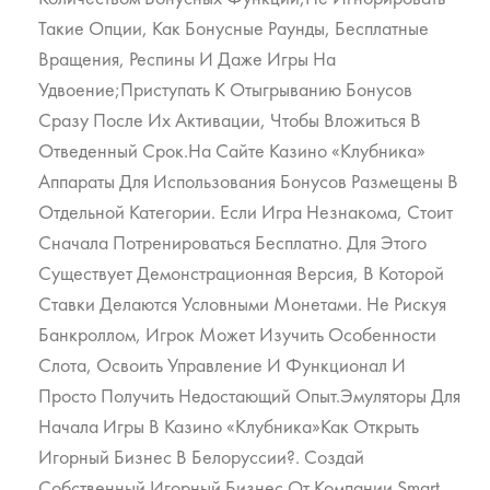
Такие Опции, Как Бонусные Раунды, Бесплатные
Вращения, Респины И Даже Игры На
Удвоение;Приступать К Отыгрыванию Бонусов
Сразу После Их Активации, Чтобы Вложиться В
Отведенный Срок.На Сайте Казино «Клубника»
Аппараты Для Использования Бонусов Размещены В
Отдельной Категории. Если Игра Незнакома, Стоит
Сначала Потренироваться Бесплатно. Для Этого
Существует Демонстрационная Версия, В Которой
Ставки Делаются Условными Монетами. Не Рискуя
Банкроллом, Игрок Может Изучить Особенности
Слота, Освоить Управление И Функционал И
Просто Получить Недостающий Опыт.Эмуляторы Для
Начала Игры В Казино «Клубника»Как Открыть
Игорный Бизнес В Белоруссии?. Создай
Собственный Игорный Бизнес От Компании Smart