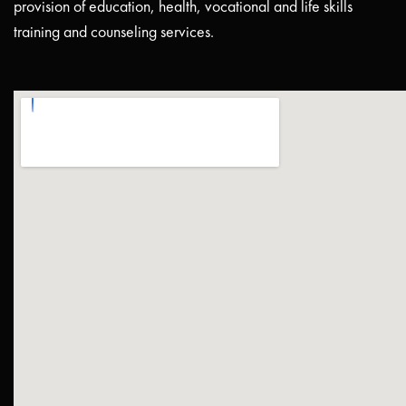
provision of education, health, vocational and life skills
training and counseling services.