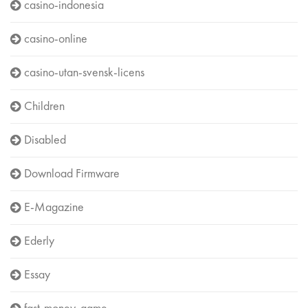
casino-indonesia
casino-online
casino-utan-svensk-licens
Children
Disabled
Download Firmware
E-Magazine
Ederly
Essay