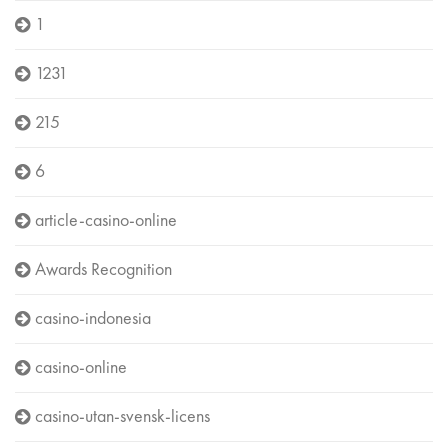
1
1231
215
6
article-casino-online
Awards Recognition
casino-indonesia
casino-online
casino-utan-svensk-licens