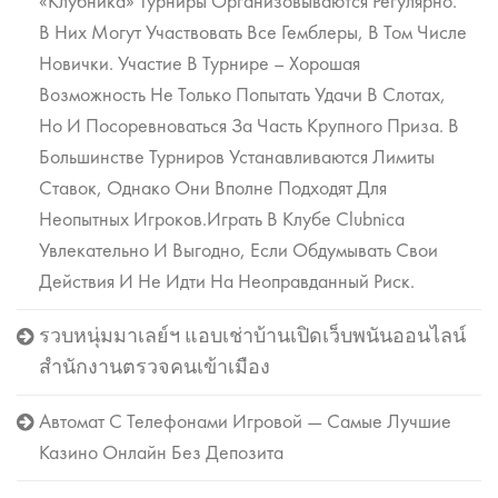
«Клубника» Турниры Организовываются Регулярно.
В Них Могут Участвовать Все Гемблеры, В Том Числе
Новички. Участие В Турнире – Хорошая
Возможность Не Только Попытать Удачи В Слотах,
Но И Посоревноваться За Часть Крупного Приза. В
Большинстве Турниров Устанавливаются Лимиты
Ставок, Однако Они Вполне Подходят Для
Неопытных Игроков.Играть В Клубе Clubnica
Увлекательно И Выгодно, Если Обдумывать Свои
Действия И Не Идти На Неоправданный Риск.
รวบหนุ่มมาเลย์ฯ แอบเช่าบ้านเปิดเว็บพนันออนไลน์
สำนักงานตรวจคนเข้าเมือง
Автомат С Телефонами Игровой — Самые Лучшие
Казино Онлайн Без Депозита