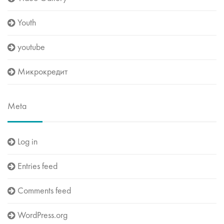
Youth
youtube
Микрокредит
Meta
Log in
Entries feed
Comments feed
WordPress.org