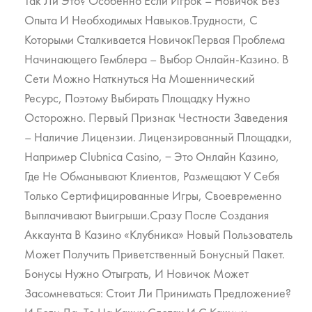
Так Ли Это? Особенно Если Игрок – Новичок Без
Опыта И Необходимых Навыков.Трудности, С
Которыми Сталкивается НовичокПервая Проблема
Начинающего Гемблера – Выбор Онлайн-Казино. В
Сети Можно Наткнуться На Мошеннический
Ресурс, Поэтому Выбирать Площадку Нужно
Осторожно. Первый Признак Честности Заведения
– Наличие Лицензии. Лицензированный Площадки,
Например Clubnica Casino, − Это Онлайн Казино,
Где Не Обманывают Клиентов, Размещают У Себя
Только Сертифицированные Игры, Своевременно
Выплачивают Выигрыши.Сразу После Создания
Аккаунта В Казино «Клубника» Новый Пользователь
Может Получить Приветственный Бонусный Пакет.
Бонусы Нужно Отыграть, И Новичок Может
Засомневаться: Стоит Ли Принимать Предложение?