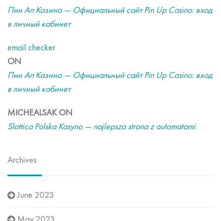
Пин Ап Казино — Официальный сайт Pin Up Casino: вход
в личный кабинет
email checker
ON
Пин Ап Казино — Официальный сайт Pin Up Casino: вход
в личный кабинет
MICHEALSAK
ON
Slottica Polska Kasyno — najlepsza strona z automatami
Archives
June 2023
May 2023