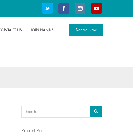
Donate Now
CONTACT US
JOIN HANDS
Recent Posts