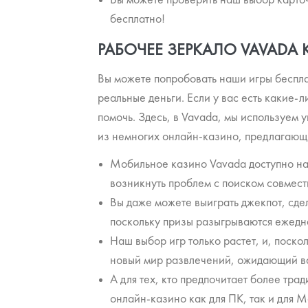
Вы можете проверить наш выбор карточ
бесплатно!
РАБОЧЕЕ ЗЕРКАЛО VAVADA
Вы можете попробовать наши игры бесплат
реальные деньги. Если у вас есть какие-
помочь. Здесь, в Vavada, мы используем 
из немногих онлайн-казино, предлагающ
Мобильное казино Vavada доступно на 
возникнуть проблем с поиском совмест
Вы даже можете выиграть джекпот, сде
поскольку призы разыгрываются ежеднев
Наш выбор игр только растет, и, поско
новый мир развлечений, ожидающий в
А для тех, кто предпочитает более тр
онлайн-казино как для ПК, так и для M