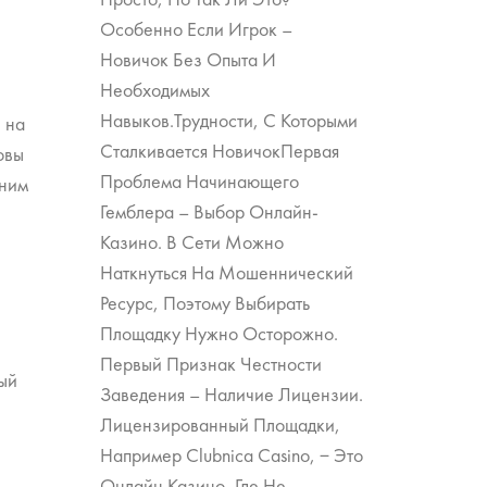
Просто, Но Так Ли Это?
Особенно Если Игрок –
Новичок Без Опыта И
Необходимых
Навыков.Трудности, С Которыми
 на
Сталкивается НовичокПервая
овы
Проблема Начинающего
дним
Гемблера – Выбор Онлайн-
Казино. В Сети Можно
Наткнуться На Мошеннический
Ресурс, Поэтому Выбирать
Площадку Нужно Осторожно.
Первый Признак Честности
лый
Заведения – Наличие Лицензии.
Лицензированный Площадки,
Например Clubnica Casino, − Это