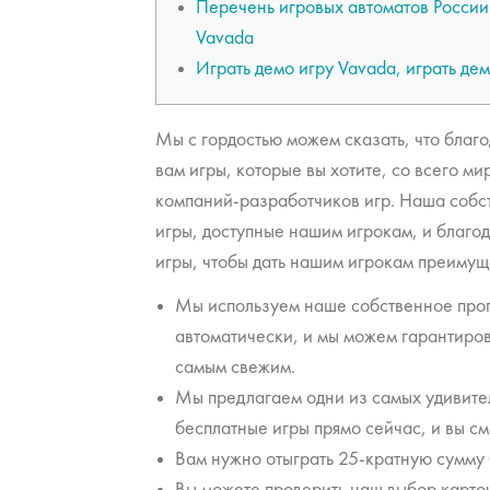
Перечень игровых автоматов России
Vavada
Играть демо игру Vavada, играть де
Мы с гордостью можем сказать, что благ
вам игры, которые вы хотите, со всего м
компаний-разработчиков игр. Наша собст
игры, доступные нашим игрокам, и благо
игры, чтобы дать нашим игрокам преимуще
Мы используем наше собственное проп
автоматически, и мы можем гарантирова
самым свежим.
Мы предлагаем одни из самых удивите
бесплатные игры прямо сейчас, и вы с
Вам нужно отыграть 25-кратную сумму 