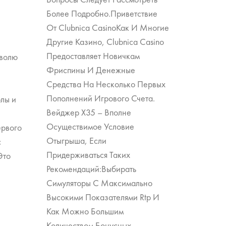
Вопросы Следует Рассмотреть
Более Подробно.Приветствие
От Clubnica CasinoКак И Многие
Другие Казино, Clubnica Casino
Предоставляет Новичкам
 волю
Фриспины И Денежные
Средства На Несколько Первых
Пополнений Игрового Счета.
олы и
Вейджер Х35 – Вполне
Осуществимое Условие
ервого
Отыгрыша, Если
с
Придерживаться Таких
Это
Рекомендаций:Выбирать
Симуляторы С Максимально
Высокими Показателями Rtp И
Как Можно Большим