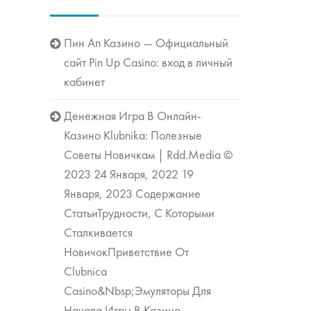
Пин Ап Казино — Официальный
сайт Pin Up Casino: вход в личный
кабинет
Денежная Игра В Онлайн-
Казино Klubnika: Полезные
Советы Новичкам | Rdd.Media ©
2023 24 Января, 2022 19
Января, 2023 Содержание
СтатьиТрудности, С Которыми
Сталкивается
НовичокПриветствие От
Clubnica
Casino&Nbsp;Эмуляторы Для