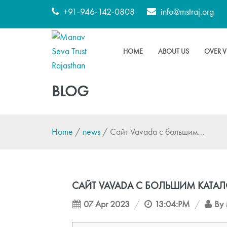
+91-946-142-0808
info@mstraj.org
HOME
ABOUT US
OVER V
BLOG
Home
/
news
/
Сайт Vavada с большим…
САЙТ VAVADA С БОЛЬШИМ КАТАЛ
07 Apr 2023
13:04:PM
By