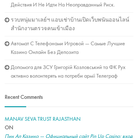
Действия И Не Идти На Неоправданный Риск.
รวบหนุ่มมาเลย์ฯ แอบเช่าบ้านเปิดเว็บพนันออนไลน์
สำนักงานตรวจคนเข้าเมือง
Автомат С Телефонами Игровой — Самые Лучшие
Казино Онлайн Без Депозита
Допомога для ЗСУ Григорій Козловський та ФК Рух
активно волонтерять на потреби армії Телеграф
Recent Comments
MANAV SEVA TRUST RAJASTHAN
ON
Пин Ап Казино — Официальный сайт Pin Up Casino: вход