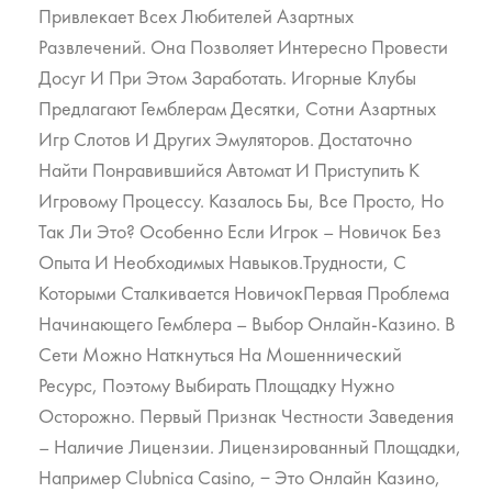
Привлекает Всех Любителей Азартных
Развлечений. Она Позволяет Интересно Провести
Досуг И При Этом Заработать. Игорные Клубы
Предлагают Гемблерам Десятки, Сотни Азартных
Игр Слотов И Других Эмуляторов. Достаточно
Найти Понравившийся Автомат И Приступить К
Игровому Процессу. Казалось Бы, Все Просто, Но
Так Ли Это? Особенно Если Игрок – Новичок Без
Опыта И Необходимых Навыков.Трудности, С
Которыми Сталкивается НовичокПервая Проблема
Начинающего Гемблера – Выбор Онлайн-Казино. В
Сети Можно Наткнуться На Мошеннический
Ресурс, Поэтому Выбирать Площадку Нужно
Осторожно. Первый Признак Честности Заведения
– Наличие Лицензии. Лицензированный Площадки,
Например Clubnica Casino, − Это Онлайн Казино,