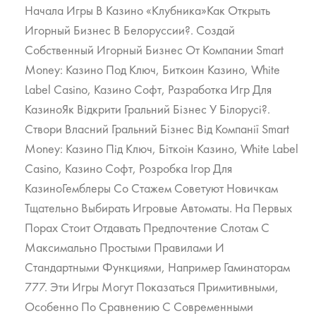
Начала Игры В Казино «Клубника»Как Открыть
Игорный Бизнес В Белоруссии?. Создай
Собственный Игорный Бизнес От Компании Smart
Money: Казино Под Ключ, Биткоин Казино, White
Label Casino, Казино Софт, Разработка Игр Для
КазиноЯк Відкрити Гральний Бізнес У Білорусі?.
Створи Власний Гральний Бізнес Від Компанії Smart
Money: Казино Під Ключ, Біткоін Казино, White Label
Casino, Казино Софт, Розробка Ігор Для
КазиноГемблеры Со Стажем Советуют Новичкам
Тщательно Выбирать Игровые Автоматы. На Первых
Порах Стоит Отдавать Предпочтение Слотам С
Максимально Простыми Правилами И
Стандартными Функциями, Например Гаминаторам
777. Эти Игры Могут Показаться Примитивными,
Особенно По Сравнению С Современными