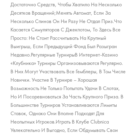
Достаточно Средств, Чтобы Хватило На Несколько
Десятков Вращений;Менять Автомат, Если За
Несколько Спинов Он Ни Разу Не Отдал Приз.Что
Касается Симуляторов С Джекпотом, То Здесь Все
Просто: Не Стоит Рассчитывать На Крупный
Выигрыш, Если Предыдущий Фонд Был Разыгран
Недавно.Регулярные ТурнирыВ Интернет-Казино
«Клубника» Турниры Организовываются Регулярно.
В Них Могут Участвовать Все Гемблеры, В Том Числе
Новички. Участие В Турнире – Хорошая
Возможность Не Только Попытать Удачи В Слотах,
Но И Посоревноваться За Часть Крупного Приза. В
Большинстве Турниров Устанавливаются Лимиты
Ставок, Однако Они Вполне Подходят Для
Неопытных Игроков.Играть В Клубе Clubnica
Увлекательно И Выгодно, Если Обдумывать Свои