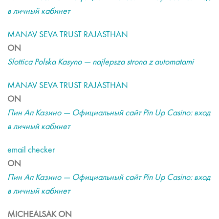
в личный кабинет
MANAV SEVA TRUST RAJASTHAN
ON
Slottica Polska Kasyno — najlepsza strona z automatami
MANAV SEVA TRUST RAJASTHAN
ON
Пин Ап Казино — Официальный сайт Pin Up Casino: вход
в личный кабинет
email checker
ON
Пин Ап Казино — Официальный сайт Pin Up Casino: вход
в личный кабинет
MICHEALSAK
ON