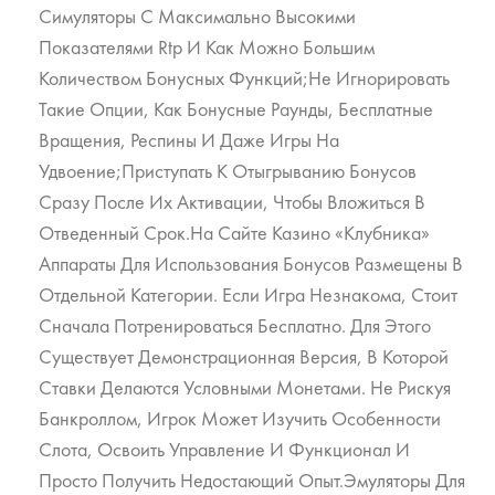
Симуляторы С Максимально Высокими
Показателями Rtp И Как Можно Большим
Количеством Бонусных Функций;Не Игнорировать
Такие Опции, Как Бонусные Раунды, Бесплатные
Вращения, Респины И Даже Игры На
Удвоение;Приступать К Отыгрыванию Бонусов
Сразу После Их Активации, Чтобы Вложиться В
Отведенный Срок.На Сайте Казино «Клубника»
Аппараты Для Использования Бонусов Размещены В
Отдельной Категории. Если Игра Незнакома, Стоит
Сначала Потренироваться Бесплатно. Для Этого
Существует Демонстрационная Версия, В Которой
Ставки Делаются Условными Монетами. Не Рискуя
Банкроллом, Игрок Может Изучить Особенности
Слота, Освоить Управление И Функционал И
Просто Получить Недостающий Опыт.Эмуляторы Для