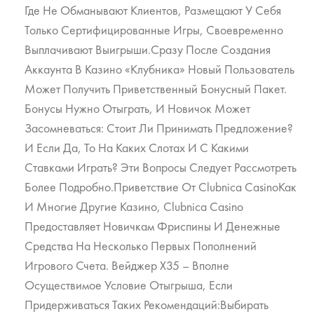
Где Не Обманывают Клиентов, Размещают У Себя
Только Сертифицированные Игры, Своевременно
Выплачивают Выигрыши.Сразу После Создания
Аккаунта В Казино «Клубника» Новый Пользователь
Может Получить Приветственный Бонусный Пакет.
Бонусы Нужно Отыграть, И Новичок Может
Засомневаться: Стоит Ли Принимать Предложение?
И Если Да, То На Каких Слотах И С Какими
Ставками Играть? Эти Вопросы Следует Рассмотреть
Более Подробно.Приветствие От Clubnica CasinoКак
И Многие Другие Казино, Clubnica Casino
Предоставляет Новичкам Фриспины И Денежные
Средства На Несколько Первых Пополнений
Игрового Счета. Вейджер Х35 – Вполне
Осуществимое Условие Отыгрыша, Если
Придерживаться Таких Рекомендаций:Выбирать