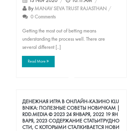
13 Nov
2020
10:11:AM
By
MANAV SEVA TRUST RAJASTHAN
0 Comments
Getting the most out of betting means
understanding the process well. There are
several different [..]
Read More
ДЕНЕЖНАЯ ИГРА В ОНЛАЙН-КАЗИНО KLU
BNIKA: ПОЛЕЗНЫЕ СОВЕТЫ НОВИЧКАМ |
RDD.MEDIA © 2023 24 ЯНВАРЯ, 2022 19 ЯН
ВАРЯ, 2023 СОДЕРЖАНИЕ СТАТЬИТРУДНО
СТИ, С КОТОРЫМИ СТАЛКИВАЕТСЯ НОВИ