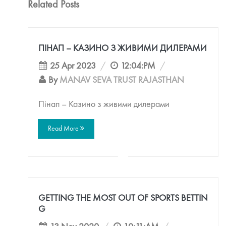
Related Posts
ПІНАП – КАЗИНО З ЖИВИМИ ДИЛЕРАМИ
25 Apr
2023
12:04:PM
By
MANAV SEVA TRUST RAJASTHAN
Пінап – Казино з живими дилерами
Read More
GETTING THE MOST OUT OF SPORTS BETTIN
G