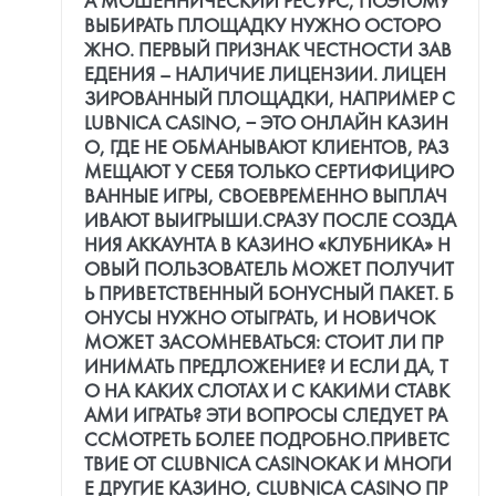
А МОШЕННИЧЕСКИЙ РЕСУРС, ПОЭТОМУ
ВЫБИРАТЬ ПЛОЩАДКУ НУЖНО ОСТОРО
ЖНО. ПЕРВЫЙ ПРИЗНАК ЧЕСТНОСТИ ЗАВ
ЕДЕНИЯ – НАЛИЧИЕ ЛИЦЕНЗИИ. ЛИЦЕН
ЗИРОВАННЫЙ ПЛОЩАДКИ, НАПРИМЕР C
LUBNICA CASINO, − ЭТО ОНЛАЙН КАЗИН
О, ГДЕ НЕ ОБМАНЫВАЮТ КЛИЕНТОВ, РАЗ
МЕЩАЮТ У СЕБЯ ТОЛЬКО СЕРТИФИЦИРО
ВАННЫЕ ИГРЫ, СВОЕВРЕМЕННО ВЫПЛАЧ
ИВАЮТ ВЫИГРЫШИ.СРАЗУ ПОСЛЕ СОЗДА
НИЯ АККАУНТА В КАЗИНО «КЛУБНИКА» Н
ОВЫЙ ПОЛЬЗОВАТЕЛЬ МОЖЕТ ПОЛУЧИТ
Ь ПРИВЕТСТВЕННЫЙ БОНУСНЫЙ ПАКЕТ. Б
ОНУСЫ НУЖНО ОТЫГРАТЬ, И НОВИЧОК
МОЖЕТ ЗАСОМНЕВАТЬСЯ: СТОИТ ЛИ ПР
ИНИМАТЬ ПРЕДЛОЖЕНИЕ? И ЕСЛИ ДА, Т
О НА КАКИХ СЛОТАХ И С КАКИМИ СТАВК
АМИ ИГРАТЬ? ЭТИ ВОПРОСЫ СЛЕДУЕТ РА
ССМОТРЕТЬ БОЛЕЕ ПОДРОБНО.ПРИВЕТС
ТВИЕ ОТ CLUBNICA CASINOКАК И МНОГИ
Е ДРУГИЕ КАЗИНО, CLUBNICA CASINO ПР