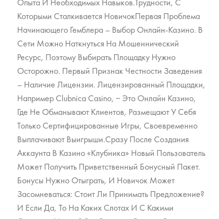
Опыта И Необходимых Навыков.Трудности, С
Которыми Сталкивается НовичокПервая Проблема
Начинающего Гемблера – Выбор Онлайн-Казино. В
Сети Можно Наткнуться На Мошеннический
Ресурс, Поэтому Выбирать Площадку Нужно
Осторожно. Первый Признак Честности Заведения
– Наличие Лицензии. Лицензированный Площадки,
Например Clubnica Casino, − Это Онлайн Казино,
Где Не Обманывают Клиентов, Размещают У Себя
Только Сертифицированные Игры, Своевременно
Выплачивают Выигрыши.Сразу После Создания
Аккаунта В Казино «Клубника» Новый Пользователь
Может Получить Приветственный Бонусный Пакет.
Бонусы Нужно Отыграть, И Новичок Может
Засомневаться: Стоит Ли Принимать Предложение?
И Если Да, То На Каких Слотах И С Какими