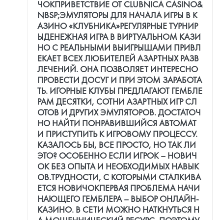
ЧОКПРИВЕТСТВИЕ ОТ CLUBNICA CASINO&
NBSP;ЭМУЛЯТОРЫ ДЛЯ НАЧАЛА ИГРЫ В К
АЗИНО «КЛУБНИКА»РЕГУЛЯРНЫЕ ТУРНИР
ЫДЕНЕЖНАЯ ИГРА В ВИРТУАЛЬНОМ КАЗИ
НО С РЕАЛЬНЫМИ ВЫИГРЫШАМИ ПРИВЛ
ЕКАЕТ ВСЕХ ЛЮБИТЕЛЕЙ АЗАРТНЫХ РАЗВ
ЛЕЧЕНИЙ. ОНА ПОЗВОЛЯЕТ ИНТЕРЕСНО
ПРОВЕСТИ ДОСУГ И ПРИ ЭТОМ ЗАРАБОТА
ТЬ. ИГОРНЫЕ КЛУБЫ ПРЕДЛАГАЮТ ГЕМБЛЕ
РАМ ДЕСЯТКИ, СОТНИ АЗАРТНЫХ ИГР СЛ
ОТОВ И ДРУГИХ ЭМУЛЯТОРОВ. ДОСТАТОЧ
НО НАЙТИ ПОНРАВИВШИЙСЯ АВТОМАТ
И ПРИСТУПИТЬ К ИГРОВОМУ ПРОЦЕССУ.
КАЗАЛОСЬ БЫ, ВСЕ ПРОСТО, НО ТАК ЛИ
ЭТО? ОСОБЕННО ЕСЛИ ИГРОК – НОВИЧ
ОК БЕЗ ОПЫТА И НЕОБХОДИМЫХ НАВЫК
ОВ.ТРУДНОСТИ, С КОТОРЫМИ СТАЛКИВА
ЕТСЯ НОВИЧОКПЕРВАЯ ПРОБЛЕМА НАЧИ
НАЮЩЕГО ГЕМБЛЕРА – ВЫБОР ОНЛАЙН-
КАЗИНО. В СЕТИ МОЖНО НАТКНУТЬСЯ Н