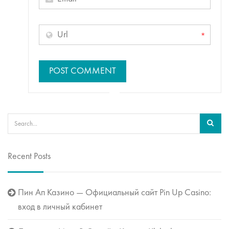
*
*
Recent Posts
Пин Ап Казино — Официальный сайт Pin Up Casino:
вход в личный кабинет