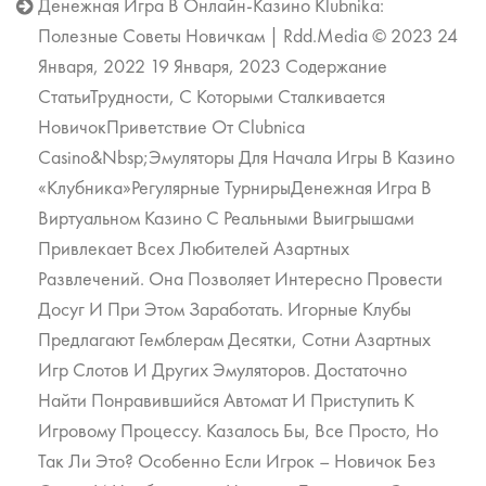
Денежная Игра В Онлайн-Казино Klubnika:
Полезные Советы Новичкам | Rdd.Media © 2023 24
Января, 2022 19 Января, 2023 Содержание
СтатьиТрудности, С Которыми Сталкивается
НовичокПриветствие От Clubnica
Casino&Nbsp;Эмуляторы Для Начала Игры В Казино
«Клубника»Регулярные ТурнирыДенежная Игра В
Виртуальном Казино С Реальными Выигрышами
Привлекает Всех Любителей Азартных
Развлечений. Она Позволяет Интересно Провести
Досуг И При Этом Заработать. Игорные Клубы
Предлагают Гемблерам Десятки, Сотни Азартных
Игр Слотов И Других Эмуляторов. Достаточно
Найти Понравившийся Автомат И Приступить К
Игровому Процессу. Казалось Бы, Все Просто, Но
Так Ли Это? Особенно Если Игрок – Новичок Без