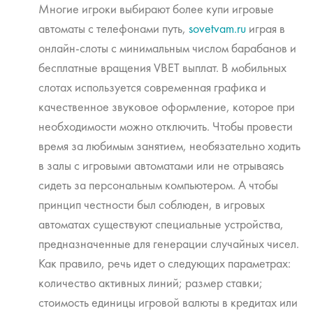
Многие игроки выбирают более купи игровые
автоматы с телефонами путь,
sovetvam.ru
играя в
онлайн-слоты с минимальным числом барабанов и
бесплатные вращения VBET выплат. В мобильных
слотах используется современная графика и
качественное звуковое оформление, которое при
необходимости можно отключить. Чтобы провести
время за любимым занятием, необязательно ходить
в залы с игровыми автоматами или не отрываясь
сидеть за персональным компьютером. А чтобы
принцип честности был соблюден, в игровых
автоматах существуют специальные устройства,
предназначенные для генерации случайных чисел.
Как правило, речь идет о следующих параметрах:
количество активных линий; размер ставки;
стоимость единицы игровой валюты в кредитах или