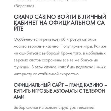
«Барсетка».
GRAND CASINO ВОЙТИ В ЛИЧНЫЙ
КАБИНЕТ НА ОФИЦИАЛЬНОМ СА
ЙТЕ
Особенно если речь идет об игровой автомат
москва взрослые казино. Популярные игры. Как же
не ошибиться с выбором? Кроме того, в мобильных
версиях слотов сохранены все те же бонусные
функции. В этом случае надо быть подключенным к
интернету со стабильной скоростью.
ОФИЦИАЛЬНЫЙ САЙТ – ГРАНД КАЗИНО –
КУПИТЬ ИГРОВЫЕ АВТОМАТЫ С ТЕЛЕФОН
АМИ
Выбор слотов на основе структуры геймплея