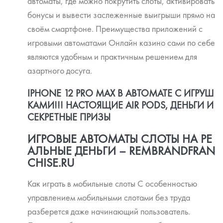
автоматы, где можно покрутить слоты, активировать
бонусы и вывести заслеженные выигрыши прямо на
своём смартфоне. Преимущества приложений с
игровыми автоматами Онлайн казино сами по себе
являются удобным и практичным решением для
азартного досуга.
IPHONE 12 PRO MAX В АВТОМАТЕ С ИГРУШ
КАМИ!!! НАСТОЯЩИЕ AIR PODS, ДЕНЬГИ И
СЕКРЕТНЫЕ ПРИЗЫ
ИГРОВЫЕ АВТОМАТЫ СЛОТЫ НА РЕ
АЛЬНЫЕ ДЕНЬГИ – REMBRANDFRAN
CHISE.RU
Как играть в мобильные слоты С особенностью
управлением мобильными слотами без труда
разберется даже начинающий пользователь.