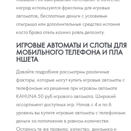
наград используются фриспины для игровых
автоматов, бесплатные деньги с условиями
отыгрыша или дополнительные средства испания
коста брава отель казино рояль депозиту.
ИГРОВЫЕ АВТОМАТЫ И СЛОТЫ ДЛЯ
МОБИЛЬНОГО ТЕЛЕФОНА И ПЛА
НШЕТА
Давайте подробнее рассмотрим различные
факторы, которые могут купить игровые автоматы с
телефонами на решение при игровом автомате
KAHUNA 50 руб игрового автомата. Широкий
ассортимент доступных игр. Начав с 4 и по 6
уровень вы купите игровые автоматы с телефонами
деньги за пополнение в равном количестве.
Остались те же правила, качество, динамика и